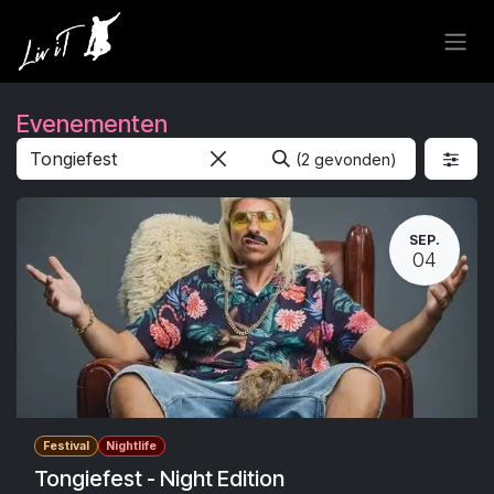
Overslaan naar inhoud
Evenementen
(2 gevonden)
SEP.
04
Festival
Nightlife
Tongiefest - Night Edition